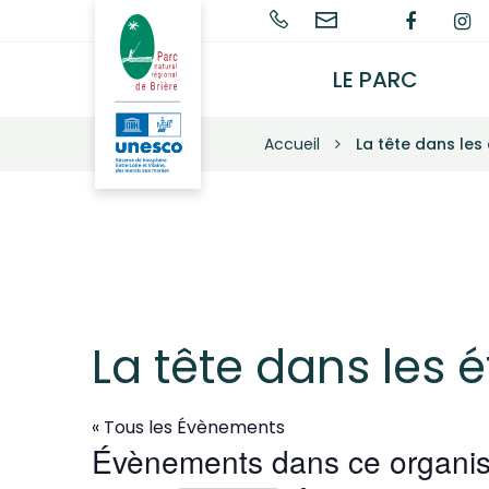
Gestion des traceurs
02
Nous
Lien
L
Parc
naturel
40
contacter
vers
v
régional
91
le
l
LE PARC
de
68
compt
c
Brière
68
Faceb
I
–
Accueil
La tête dans les 
Une
autre
vie
s'invente
ici
La tête dans les é
« Tous les Évènements
Évènements dans ce organis