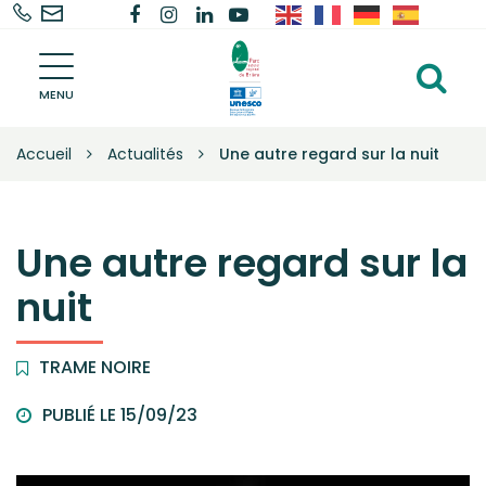
02
Nous
Lien
Lien
Lien
Lien
Gestion des traceurs
40
contacter
vers
vers
vers
vers
Parc
91
le
le
le
la
Al
naturel
68
compte
compte
compte
chaîne
régional
MENU
à
de
68
Facebook
Instagram
Linkedin
Youtube
la
Brière
Accueil
Actualités
Une autre regard sur la nuit
–
re
Une
autre
vie
Une autre regard sur la
s'invente
ici
nuit
TRAME NOIRE
PUBLIÉ LE 15/09/23