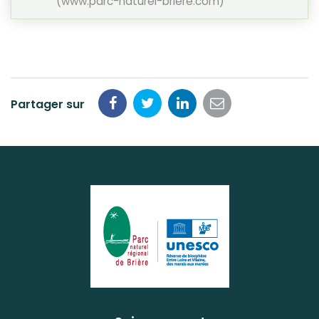
www.parc-naturel-briere.com
Partager sur
Partager
Partager
Partager
Partager
sur
sur
sur
par
Facebook
Twitter
LinkedIn
email