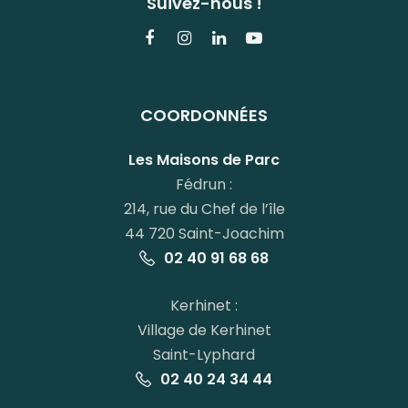
Suivez-nous !
Lien
Lien
Lien
Lien
vers
vers
vers
vers
le
le
le
la
COORDONNÉES
compte
compte
compte
chaîne
Facebook
Instagram
Linkedin
Youtube
Les Maisons de Parc
Fédrun :
214, rue du Chef de l’île
44 720 Saint-Joachim
02 40 91 68 68
Kerhinet :
Village de Kerhinet
Saint-Lyphard
02 40 24 34 44