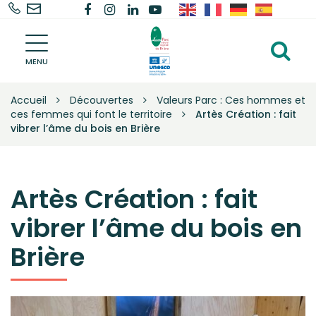
02
Nous
Lien
Lien
Lien
Lien
Gestion des traceurs
40
contacter
vers
vers
vers
vers
Parc
91
le
le
le
la
Al
naturel
68
compte
compte
compte
chaîne
régional
MENU
à
de
68
Facebook
Instagram
Linkedin
Youtube
la
Brière
Accueil
Découvertes
Valeurs Parc : Ces hommes et
–
re
ces femmes qui font le territoire
Artès Création : fait
Une
vibrer l’âme du bois en Brière
autre
vie
s'invente
ici
Artès Création : fait
vibrer l’âme du bois en
Brière