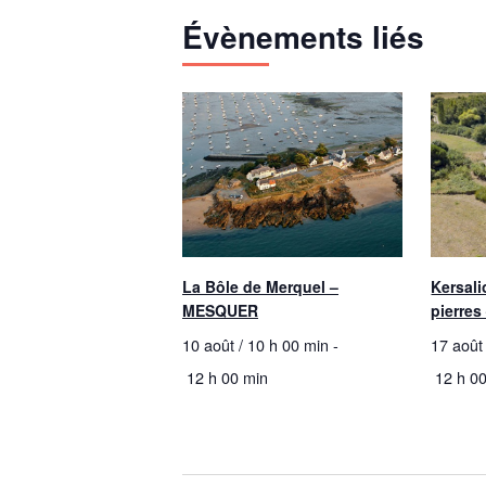
Évènements liés
La Bôle de Merquel –
Kersali
MESQUER
pierre
10 août / 10 h 00 min
-
17 août
12 h 00 min
12 h 0