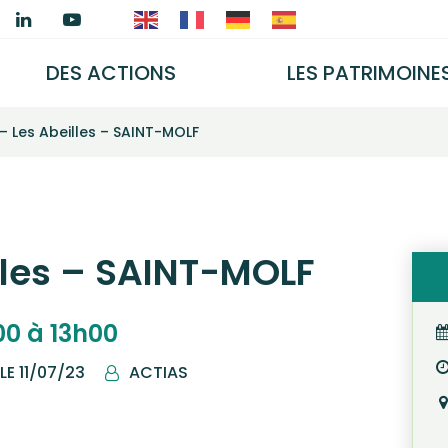
ien
Lien
Lien
ers
vers
vers
e
le
la
DES ACTIONS
LES PATRIMOINE
e
ompte
compte
chaîne
ook
nstagram
Linkedin
Youtube
– Les Abeilles – SAINT-MOLF
lles – SAINT-MOLF
00 à 13h00
 LE
11/07/23
ACTIAS
PAR