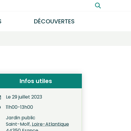
Rechercher
S
DÉCOUVERTES
FERMER
Infos utiles
Le
29
juillet
2023
11h00-13h00
Jardin public
Saint-Molf
,
Loire-Atlantique
44350
France