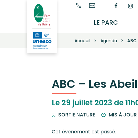
Gestion des traceurs
02
Nous
Lien
L
Parc
naturel
40
contacter
vers
v
régional
91
le
l
LE PARC
de
68
compt
c
Brière
68
Faceb
I
–
Accueil
Agenda
ABC 
Une
autre
vie
s'invente
ici
ABC – Les Abei
Le
29
juillet
2023
de 11h
SORTIE NATURE
MIS À JOUR
Cet évènement est passé.