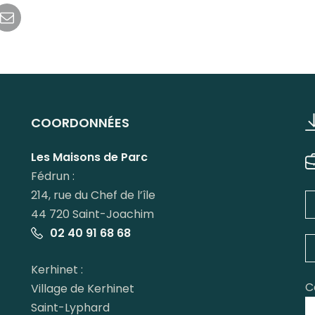
r
tager
Partager
par
kedIn
email
COORDONNÉES
Les Maisons de Parc
Fédrun :
214, rue du Chef de l’île
44 720 Saint-Joachim
02 40 91 68 68
Kerhinet :
C
Village de Kerhinet
Saint-Lyphard