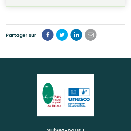
Partager sur
Partager
Partager
Partager
Partager
sur
sur
sur
par
Facebook
Twitter
LinkedIn
email
Suivez-nous !