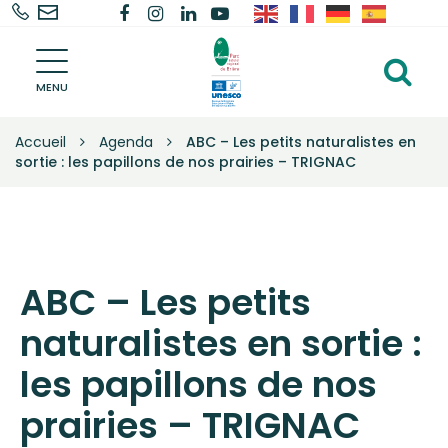
02
Nous
Lien
Lien
Lien
Lien
Gestion des traceurs
40
contacter
vers
vers
vers
vers
Parc
91
le
le
le
la
Al
naturel
68
compte
compte
compte
chaîne
régional
MENU
à
de
68
Facebook
Instagram
Linkedin
Youtube
la
Brière
Accueil
Agenda
ABC – Les petits naturalistes en
–
re
sortie : les papillons de nos prairies – TRIGNAC
Une
autre
vie
s'invente
ici
ABC – Les petits
naturalistes en sortie :
les papillons de nos
prairies – TRIGNAC