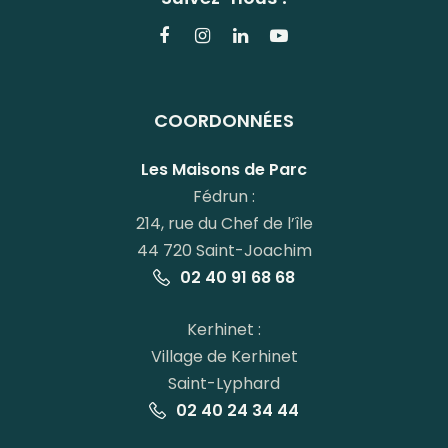
Lien
Lien
Lien
Lien
vers
vers
vers
vers
le
le
le
la
COORDONNÉES
compte
compte
compte
chaîne
Facebook
Instagram
Linkedin
Youtube
Les Maisons de Parc
Fédrun :
214, rue du Chef de l’île
44 720 Saint-Joachim
02 40 91 68 68
Kerhinet :
Village de Kerhinet
Saint-Lyphard
02 40 24 34 44