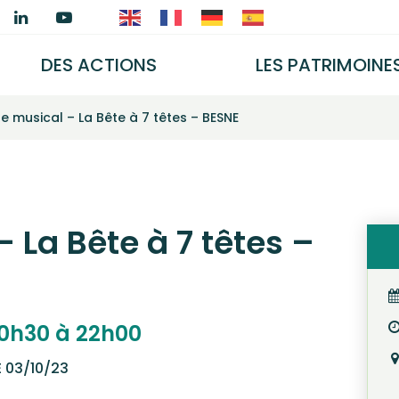
ien
Lien
Lien
ers
vers
vers
e
le
la
DES ACTIONS
LES PATRIMOINE
e
ompte
compte
chaîne
ook
nstagram
Linkedin
Youtube
e musical – La Bête à 7 têtes – BESNE
 La Bête à 7 têtes –
0h30 à 22h00
E
03/10/23