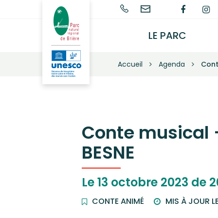
Gestion des traceurs
02
Nous
Lien
L
Parc
naturel
40
contacter
vers
v
régional
91
le
l
LE PARC
de
68
compt
c
Brière
68
Faceb
I
–
Accueil
Agenda
Cont
Une
autre
vie
s'invente
ici
Conte musical –
BESNE
Le
13
octobre
2023
de 2
CONTE ANIMÉ
MIS À JOUR L