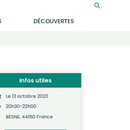
Rechercher
S
DÉCOUVERTES
FERMER
Infos utiles
Le
13
octobre
2023
20h30-22h00
BESNE
,
44160
France