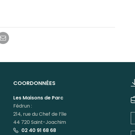
r
tager
Partager
par
kedIn
email
COORDONNÉES
Les Maisons de Parc
Fédrun :
214, rue du Chef de l’île
44 720 Saint-Joachim
02 40 91 68 68