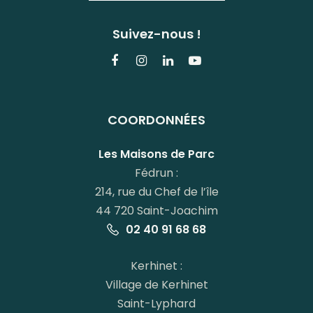
Suivez-nous !
Lien
Lien
Lien
Lien
vers
vers
vers
vers
le
le
le
la
COORDONNÉES
compte
compte
compte
chaîne
Facebook
Instagram
Linkedin
Youtube
Les Maisons de Parc
Fédrun :
214, rue du Chef de l’île
44 720 Saint-Joachim
02 40 91 68 68
Kerhinet :
Village de Kerhinet
Saint-Lyphard