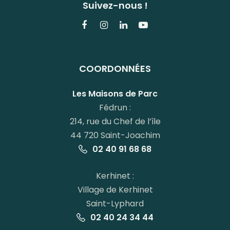
Suivez-nous !
Lien
Lien
Lien
Lien
vers
vers
vers
vers
le
le
le
la
COORDONNÉES
compte
compte
compte
chaîne
Facebook
Instagram
Linkedin
Youtube
Les Maisons de Parc
Fédrun :
214, rue du Chef de l’île
44 720 Saint-Joachim
02 40 91 68 68
Kerhinet :
Village de Kerhinet
Saint-Lyphard
02 40 24 34 44