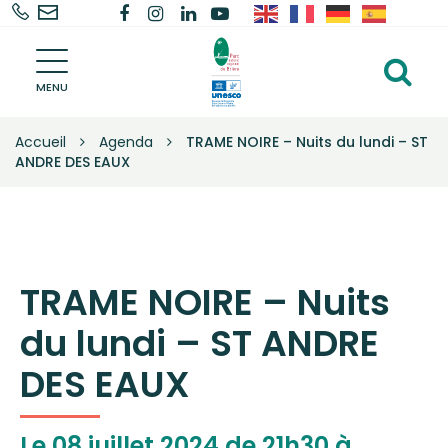
02
Nous
Lien
Lien
Lien
Lien
Gestion des traceurs
40
contacter
vers
vers
vers
vers
Parc
91
le
le
le
la
Al
naturel
68
compte
compte
compte
chaîne
régional
MENU
à
de
68
Facebook
Instagram
Linkedin
Youtube
la
Brière
Accueil
Agenda
TRAME NOIRE – Nuits du lundi – ST
–
re
ANDRE DES EAUX
Une
autre
vie
s'invente
ici
TRAME NOIRE – Nuits
du lundi – ST ANDRE
DES EAUX
Le
08
juillet
2024
de 21h30 à