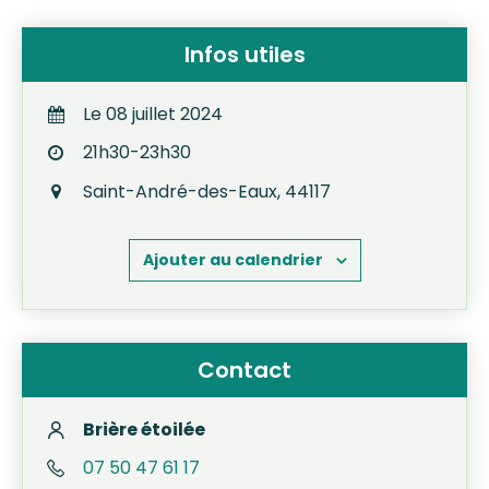
Infos utiles
Le
08
juillet
2024
21h30-23h30
Saint-André-des-Eaux
,
44117
Ajouter au calendrier
Contact
Brière étoilée
07 50 47 61 17