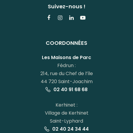
Suivez-nous !
Lien
Lien
Lien
Lien
vers
vers
vers
vers
le
le
le
la
COORDONNÉES
compte
compte
compte
chaîne
Facebook
Instagram
Linkedin
Youtube
Les Maisons de Parc
Fédrun :
214, rue du Chef de l’île
44 720 Saint-Joachim
02 40 91 68 68
Kerhinet :
Village de Kerhinet
Saint-Lyphard
02 40 24 34 44