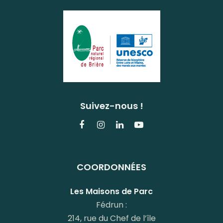
Suivez-nous !
Lien
Lien
Lien
Lien
vers
vers
vers
vers
le
le
le
la
COORDONNÉES
compte
compte
compte
chaîne
Facebook
Instagram
Linkedin
Youtube
Les Maisons de Parc
Fédrun :
214, rue du Chef de l’île