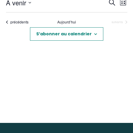
Reche
Nav
À venir
Recherch
Liste
de
et
Sélectionnez
vue
une
naviga
Év
Évènements
précédents
Aujourd’hui
Évènements
suivants
date.
de
vues
S’abonner au calendrier
Évène