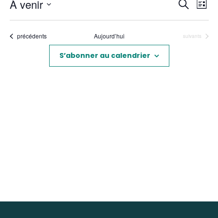
Reche
Nav
À venir
Recherch
Liste
de
et
Sélectionnez
vue
une
naviga
Év
Évènements
précédents
Aujourd’hui
Évènements
suivants
date.
de
vues
S’abonner au calendrier
Évène