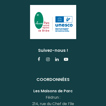
Suivez-nous !
Lien
Lien
Lien
Lien
vers
vers
vers
vers
le
le
le
la
COORDONNÉES
compte
compte
compte
chaîne
Facebook
Instagram
Linkedin
Youtube
Les Maisons de Parc
Fédrun :
214, rue du Chef de l’île