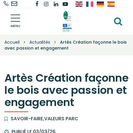
02
Nous
Lien
Lien
Lien
Lien
Gestion des traceurs
40
contacter
vers
vers
vers
vers
Parc
91
le
le
le
la
Al
naturel
68
compte
compte
compte
chaîne
régional
MENU
à
de
68
Facebook
Instagram
Linkedin
Youtube
la
Brière
Accueil
Actualités
Artès Création façonne le bois
–
re
avec passion et engagement
Une
autre
vie
s'invente
Artès Création façonne
ici
le bois avec passion et
engagement
SAVOIR-FAIRE
,
VALEURS PARC
PUBLIÉ LE 03/03/26