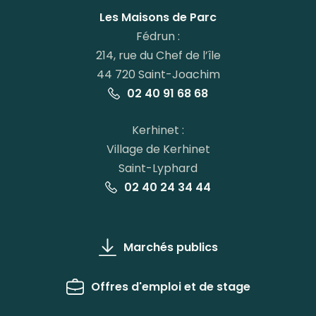
Facebook
Instagram
Linkedin
Youtube
Les Maisons de Parc
Fédrun :
214, rue du Chef de l’île
44 720 Saint-Joachim
02 40 91 68 68
Kerhinet :
Village de Kerhinet
Saint-Lyphard
02 40 24 34 44
Marchés publics
Offres d'emploi et de stage