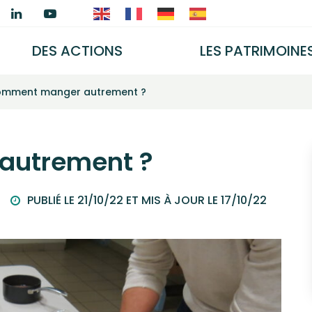
ien
Lien
Lien
ers
vers
vers
e
le
la
DES ACTIONS
LES PATRIMOINE
e
ompte
compte
chaîne
ook
nstagram
Linkedin
Youtube
mment manger autrement ?
autrement ?
PUBLIÉ LE 21/10/22 ET MIS À JOUR LE
17/10/22