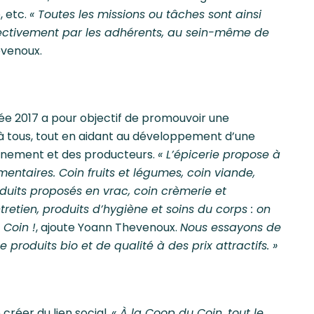
, etc.
« Toutes les missions ou tâches sont ainsi
llectivement par les adhérents, au sein-même de
evenoux.
nnée 2017 a pour objectif de promouvoir une
e à tous, tout en aidant au développement d’une
onnement et des producteurs.
« L’épicerie propose à
mentaires. Coin fruits et légumes, coin viande,
uits proposés en vrac, coin crèmerie et
retien, produits d’hygiène et soins du corps : on
 Coin !
, ajoute Yoann Thevenoux.
Nous essayons de
oduits bio et de qualité à des prix attractifs. »
 créer du lien social.
« À la Coop du Coin, tout le