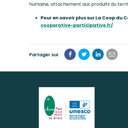
humaine, attachement aux produits du territ
Pour en savoir plus sur La Coop du C
cooperative-participative.fr/
Partager sur
Partager
Partager
Partager
Parta
sur
sur
sur
par
Facebook
Twitter
LinkedIn
email