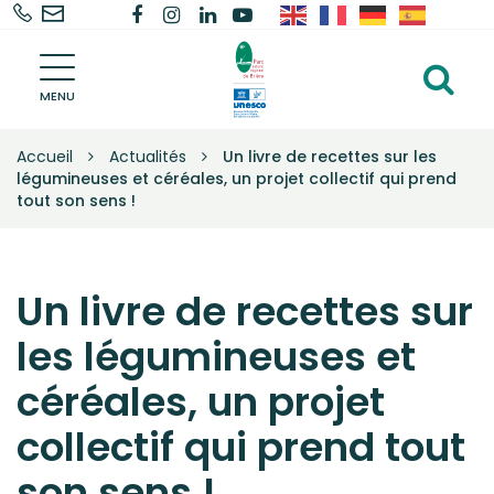
02
Nous
Lien
Lien
Lien
Lien
Gestion des traceurs
40
contacter
vers
vers
vers
vers
Parc
91
le
le
le
la
Al
naturel
68
compte
compte
compte
chaîne
régional
MENU
à
de
68
Facebook
Instagram
Linkedin
Youtube
la
Brière
Accueil
Actualités
Un livre de recettes sur les
–
re
légumineuses et céréales, un projet collectif qui prend
Une
tout son sens !
autre
vie
s'invente
ici
Un livre de recettes sur
les légumineuses et
céréales, un projet
collectif qui prend tout
son sens !