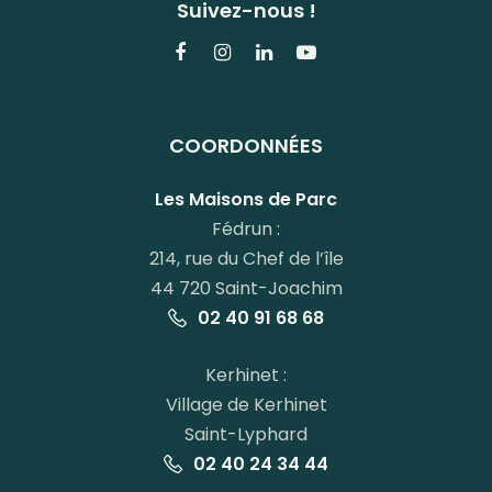
Suivez-nous !
Lien
Lien
Lien
Lien
vers
vers
vers
vers
le
le
le
la
COORDONNÉES
compte
compte
compte
chaîne
Facebook
Instagram
Linkedin
Youtube
Les Maisons de Parc
Fédrun :
214, rue du Chef de l’île
44 720 Saint-Joachim
02 40 91 68 68
Kerhinet :
Village de Kerhinet
Saint-Lyphard
02 40 24 34 44