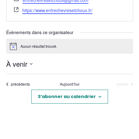
entrechevresetchoux@gmail.com
Site
https://www.entrechevresetchoux.fr/
web
Évènements dans ce organisateur
Aucun résultat trouvé.
Notice
À venir
Sélectionnez
une
Évènements
précédents
Aujourd’hui
Évènements
suivants
date.
S’abonner au calendrier