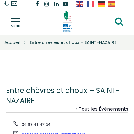
02
Nous
Lien
Lien
Lien
Lien
Gestion des traceurs
40
contacter
vers
vers
vers
vers
Parc
91
le
le
le
la
Al
naturel
68
compte
compte
compte
chaîne
régional
MENU
à
de
68
Facebook
Instagram
Linkedin
Youtube
la
Brière
Accueil
Entre chèvres et choux – SAINT-NAZAIRE
–
re
Une
autre
vie
s'invente
ici
Entre chèvres et choux – SAINT-
NAZAIRE
« Tous les Évènements
Téléphone
06 89 41 47 54
Email