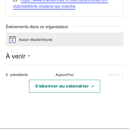
web
club/04600/le-chaland-qui-marche
Évènements dans ce organisateur
Aucun résultat trouvé.
Notice
À venir
Sélectionnez
une
Évènements
précédents
Aujourd’hui
Évènements
suivants
date.
S’abonner au calendrier