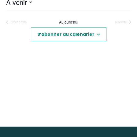
À venir
Sélectionnez
une
Aujourd’hui
Évènements
Évènements
précédents
suivants
date.
S’abonner au calendrier