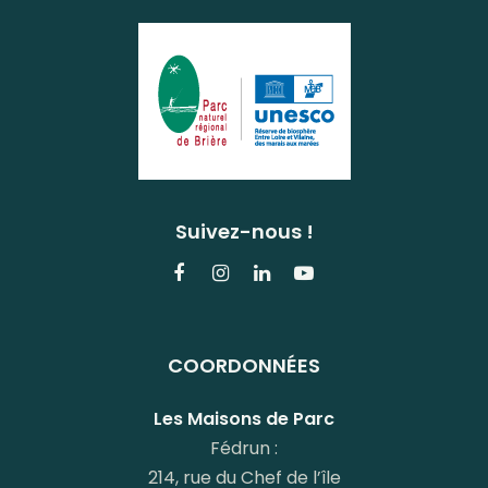
Suivez-nous !
Lien
Lien
Lien
Lien
vers
vers
vers
vers
le
le
le
la
COORDONNÉES
compte
compte
compte
chaîne
Facebook
Instagram
Linkedin
Youtube
Les Maisons de Parc
Fédrun :
214, rue du Chef de l’île