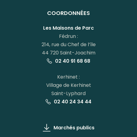
vers
vers
vers
vers
le
le
le
la
COORDONNÉES
compte
compte
compte
chaîne
Facebook
Instagram
Linkedin
Youtube
Les Maisons de Parc
Fédrun :
214, rue du Chef de l’île
44 720 Saint-Joachim
02 40 91 68 68
Kerhinet :
Village de Kerhinet
Saint-Lyphard
02 40 24 34 44
Marchés publics